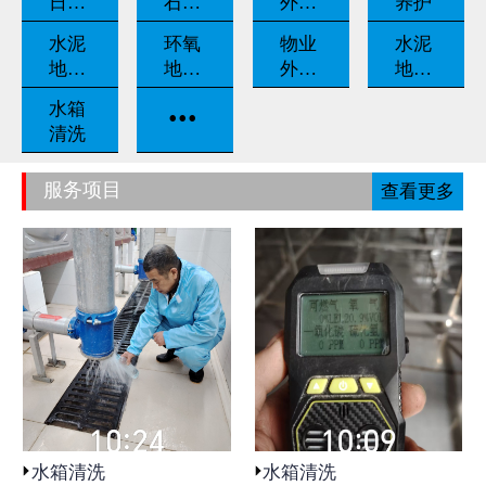
日常
石翻
外墙
养护
养护
新
清洗
水泥
环氧
物业
水泥
地坪
地坪
外包
地坪
固化
漆
保洁
打磨
...
水箱
清洗
服务项目
查看更多
水箱清洗
水箱清洗