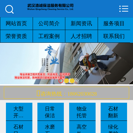



网站首页

公司简介
网站首页
公司简介
新闻资讯
服务项目
荣誉资质
工程案例
人才招聘
联系我们
新闻资讯
服务项目
荣誉资质
工程案例

咨询热线：18062030028
人才招聘
大型
日常
物业
石材
联系我们
开荒
保洁
托管
翻新
保洁
石材
水磨
高空
绿化