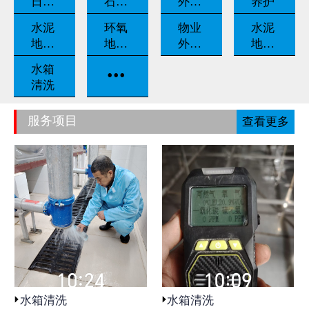
日常
石翻
外墙
养护
养护
新
清洗
水泥
环氧
物业
水泥
地坪
地坪
外包
地坪
固化
漆
保洁
打磨
...
水箱
清洗
服务项目
查看更多
水箱清洗
水箱清洗