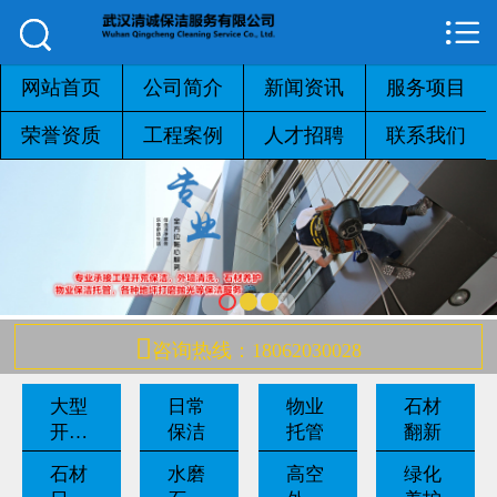



网站首页

公司简介
网站首页
公司简介
新闻资讯
服务项目
荣誉资质
工程案例
人才招聘
联系我们
新闻资讯
服务项目
荣誉资质
工程案例

咨询热线：18062030028
人才招聘
大型
日常
物业
石材
联系我们
开荒
保洁
托管
翻新
保洁
石材
水磨
高空
绿化