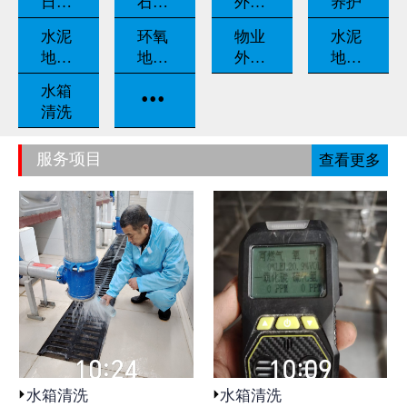
日常
石翻
外墙
养护
养护
新
清洗
水泥
环氧
物业
水泥
地坪
地坪
外包
地坪
固化
漆
保洁
打磨
...
水箱
清洗
服务项目
查看更多
水箱清洗
水箱清洗