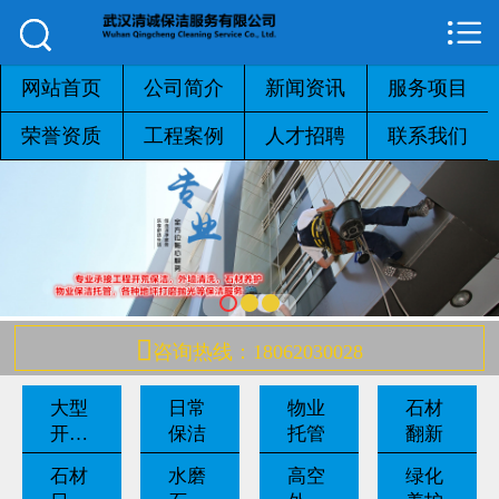



网站首页

公司简介
网站首页
公司简介
新闻资讯
服务项目
荣誉资质
工程案例
人才招聘
联系我们
新闻资讯
服务项目
荣誉资质
工程案例

咨询热线：18062030028
人才招聘
大型
日常
物业
石材
联系我们
开荒
保洁
托管
翻新
保洁
石材
水磨
高空
绿化