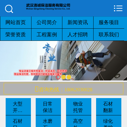



网站首页

公司简介
网站首页
公司简介
新闻资讯
服务项目
荣誉资质
工程案例
人才招聘
联系我们
新闻资讯
服务项目
荣誉资质
工程案例

咨询热线：18062030028
人才招聘
大型
日常
物业
石材
联系我们
开荒
保洁
托管
翻新
保洁
石材
水磨
高空
绿化