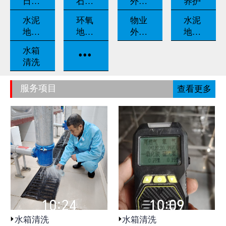
日常
石翻
外墙
养护
养护
新
清洗
水泥
环氧
物业
水泥
地坪
地坪
外包
地坪
固化
漆
保洁
打磨
...
水箱
清洗
服务项目
查看更多
水箱清洗
水箱清洗